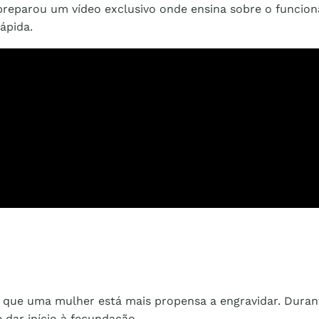
reparou um vídeo exclusivo onde ensina sobre o funcio
ápida.
em que uma mulher está mais propensa a engravidar. Dura
dar início à fecundação.