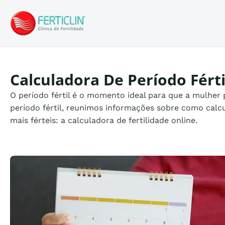
Logo Ferticlin - ir para a página inicial do site
Calculadora De Período Férti
O período fértil é o momento ideal para que a mulher
período fértil, reunimos informações sobre como calcul
mais férteis: a calculadora de fertilidade online.